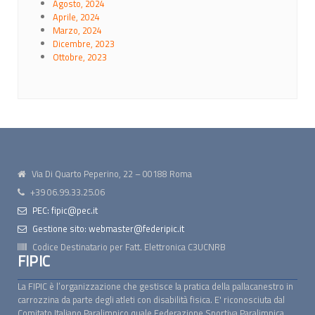
Agosto, 2024
Aprile, 2024
Marzo, 2024
Dicembre, 2023
Ottobre, 2023
Via Di Quarto Peperino, 22 – 00188 Roma
+39 06.99.33.25.06
PEC: fipic@pec.it
Gestione sito: webmaster@federipic.it
Codice Destinatario per Fatt. Elettronica
C3UCNRB
FIPIC
La FIPIC è l’organizzazione che gestisce la pratica della pallacanestro in
carrozzina da parte degli atleti con disabilità fisica. E' riconosciuta dal
Comitato Italiano Paralimpico quale Federazione Sportiva Paralimpica.