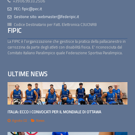
+39 06.99.33.25.06
PEC: fipic@pec.it
Gestione sito: webmaster@federipic.it
Codice Destinatario per Fatt. Elettronica
C3UCNRB
FIPIC
La FIPIC è l’organizzazione che gestisce la pratica della pallacanestro in
carrozzina da parte degli atleti con disabilità fisica. E' riconosciuta dal
Comitato Italiano Paralimpico quale Federazione Sportiva Paralimpica.
ULTIME NEWS
ITALIA: ECCO I CONVOCATI PER IL MONDIALE DI OTTAWA
Agosto 02
News