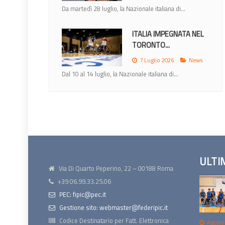
Da martedì 28 luglio, la Nazionale italiana di...
ITALIA IMPEGNATA NEL
TORONTO...
7 Luglio 2026
News
Dal 10 al 14 luglio, la Nazionale italiana di...
ULTI
Via Di Quarto Peperino, 22 – 00188 Roma
+39 06.99.33.25.06
PEC: fipic@pec.it
Gestione sito: webmaster@federipic.it
Codice Destinatario per Fatt. Elettronica
Agosto