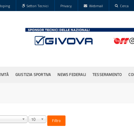
doping
Settori Tecnici
Privacy
Webmail
Cerca
IVITÀ
GIUSTIZIA SPORTIVA
NEWS FEDERALI
TESSERAMENTO
CO
10
Filtro