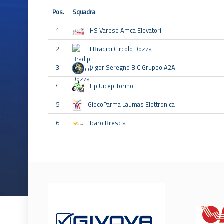
Pos.
Squadra
1.
HS Varese Amca Elevatori
2.
I Bradipi Circolo Dozza
3.
Vigor Seregno BIC Gruppo A2A
4.
Hp Uicep Torino
5.
GiocoParma Laumas Elettronica
6.
Icaro Brescia