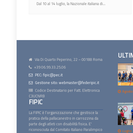
Dal 10 al 14 luglio, la Nazionale italiana di...
ULTI
Via Di Quarto Peperino, 22 – 00188 Roma
+39 06.99.33.25.06
PEC: fipic@pec.it
Gestione sito: webmaster@federipic.it
Codice Destinatario per Fatt. Elettronica
Agosto
C3UCNRB
FIPIC
La FIPIC è l’organizzazione che gestisce la
pratica della pallacanestro in carrozzina da
parte degli atleti con disabilità fisica. E'
riconosciuta dal Comitato Italiano Paralimpico
Luglio