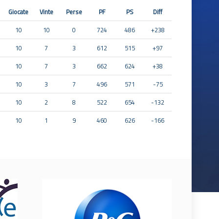
Giocate
Vinte
Perse
PF
PS
Diff
10
10
0
724
486
+238
10
7
3
612
515
+97
10
7
3
662
624
+38
10
3
7
496
571
-75
10
2
8
522
654
-132
10
1
9
460
626
-166