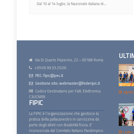
Dal 10 al 14 luglio, la Nazionale italiana di...
ULTI
Via Di Quarto Peperino, 22 – 00188 Roma
+39 06.99.33.25.06
PEC: fipic@pec.it
Gestione sito: webmaster@federipic.it
Codice Destinatario per Fatt. Elettronica
Agosto
C3UCNRB
FIPIC
La FIPIC è l’organizzazione che gestisce la
pratica della pallacanestro in carrozzina da
parte degli atleti con disabilità fisica. E'
riconosciuta dal Comitato Italiano Paralimpico
Luglio