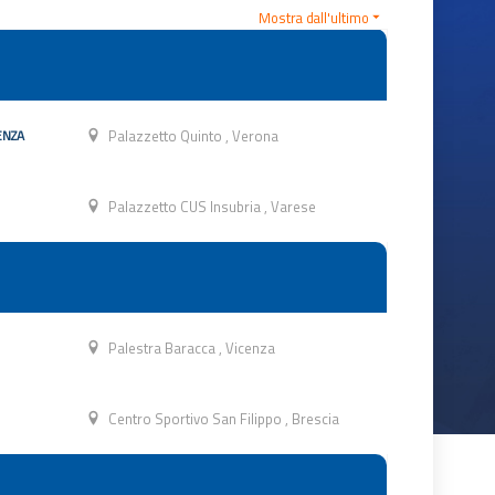
Mostra dall'ultimo
ENZA
Palazzetto Quinto
,
Verona
Palazzetto CUS Insubria
,
Varese
Palestra Baracca
,
Vicenza
Centro Sportivo San Filippo
,
Brescia