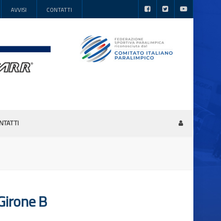
AVVISI
CONTATTI
NTATTI
irone B