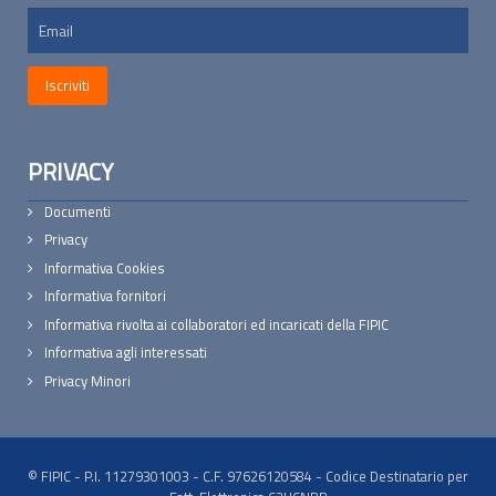
PRIVACY
Documenti
Privacy
Informativa Cookies
Informativa fornitori
Informativa rivolta ai collaboratori ed incaricati della FIPIC
Informativa agli interessati
Privacy Minori
© FIPIC - P.I. 11279301003 - C.F. 97626120584 - Codice Destinatario per