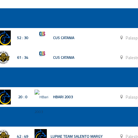
52 : 30
CUS CATANIA
Palasp
61 : 34
CUS CATANIA
Palest
20 : 0
HBARI 2003
Palasp
42 : 49
LUPIAE TEAM SALENTO MARGY
Palest