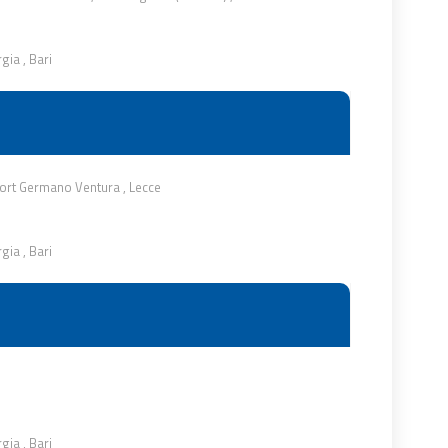
rgia
,
Bari
ort Germano Ventura
,
Lecce
rgia
,
Bari
rgia
,
Bari