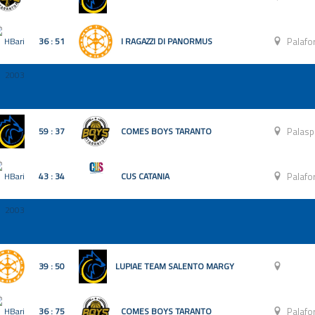
36 : 51
I RAGAZZI DI PANORMUS
Palafo
59 : 37
COMES BOYS TARANTO
Palasp
43 : 34
CUS CATANIA
Palafo
39 : 50
LUPIAE TEAM SALENTO MARGY
36 : 75
COMES BOYS TARANTO
Palafo