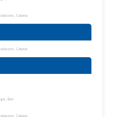
cidiacono
,
Catania
cidiacono
,
Catania
rgia
,
Bari
cidiacono
,
Catania