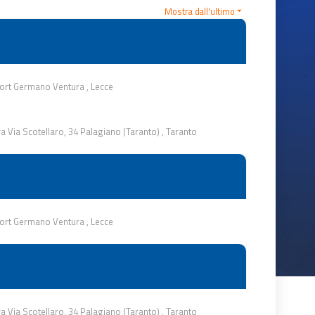
Mostra dall'ultimo
ort Germano Ventura
,
Lecce
ra Via Scotellaro, 34 Palagiano (Taranto)
,
Taranto
ort Germano Ventura
,
Lecce
ra Via Scotellaro, 34 Palagiano (Taranto)
,
Taranto