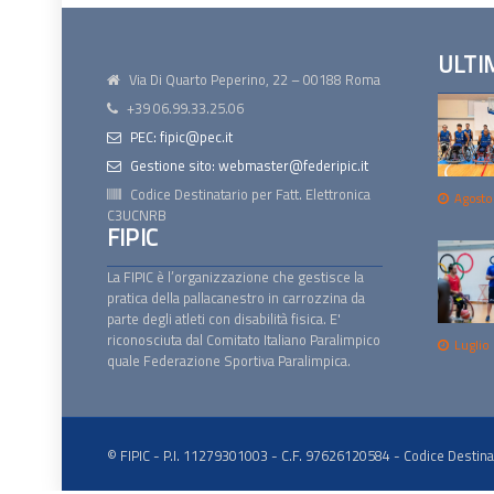
ULTI
Via Di Quarto Peperino, 22 – 00188 Roma
+39 06.99.33.25.06
PEC: fipic@pec.it
Gestione sito: webmaster@federipic.it
Codice Destinatario per Fatt. Elettronica
Agosto
C3UCNRB
FIPIC
La FIPIC è l’organizzazione che gestisce la
pratica della pallacanestro in carrozzina da
parte degli atleti con disabilità fisica. E'
riconosciuta dal Comitato Italiano Paralimpico
Luglio
quale Federazione Sportiva Paralimpica.
© FIPIC - P.I. 11279301003 - C.F. 97626120584 - Codice Destina