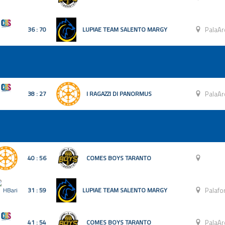
36 : 70
LUPIAE TEAM SALENTO MARGY
PalaAr
38 : 27
I RAGAZZI DI PANORMUS
PalaAr
40 : 56
COMES BOYS TARANTO
31 : 59
LUPIAE TEAM SALENTO MARGY
Palafo
41 : 54
COMES BOYS TARANTO
PalaAr