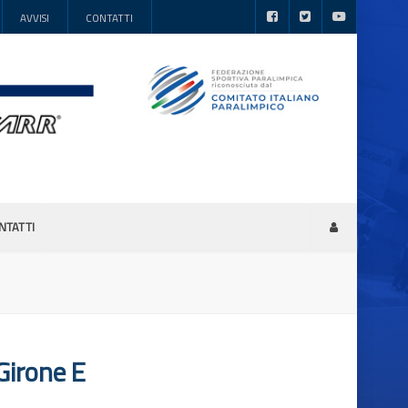
AVVISI
CONTATTI
NTATTI
irone E