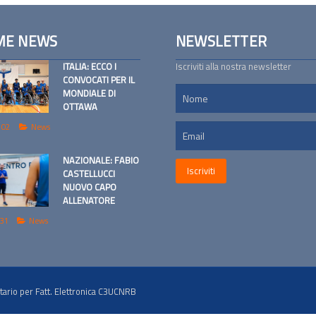
ME NEWS
NEWSLETTER
ITALIA: ECCO I
Iscriviti alla nostra newsletter
CONVOCATI PER IL
MONDIALE DI
OTTAWA
 02
News
NAZIONALE: FABIO
CASTELLUCCI
NUOVO CAPO
ALLENATORE
 31
News
tario per Fatt. Elettronica C3UCNRB