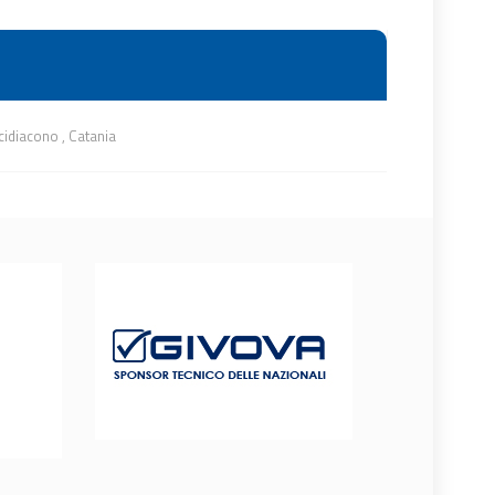
cidiacono
,
Catania