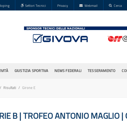
doping
Settori Tecnici
Privacy
Webmail
Cerca
IVITÀ
GIUSTIZIA SPORTIVA
NEWS FEDERALI
TESSERAMENTO
CO
Risultati
Girone E
IE B | TROFEO ANTONIO MAGLIO | G