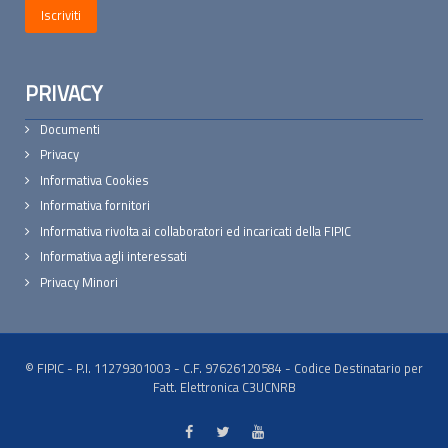
PRIVACY
Documenti
Privacy
Informativa Cookies
Informativa fornitori
Informativa rivolta ai collaboratori ed incaricati della FIPIC
Informativa agli interessati
Privacy Minori
© FIPIC - P.I. 11279301003 - C.F. 97626120584 - Codice Destinatario per
Fatt. Elettronica C3UCNRB