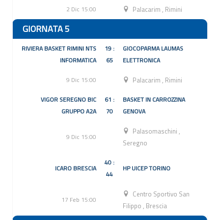
2 Dic 15:00
Palacarim
,
Rimini
GIORNATA 5
RIVIERA BASKET RIMINI NTS
19 :
GIOCOPARMA LAUMAS
INFORMATICA
65
ELETTRONICA
9 Dic 15:00
Palacarim
,
Rimini
VIGOR SEREGNO BIC
61 :
BASKET IN CARROZZINA
GRUPPO A2A
70
GENOVA
Palasomaschini
,
9 Dic 15:00
Seregno
40 :
ICARO BRESCIA
HP UICEP TORINO
44
Centro Sportivo San
17 Feb 15:00
Filippo
,
Brescia