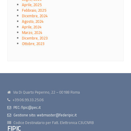
Aprile, 2025
Febbraio, 2025
Dicembre, 2024
Agosto, 2024
Aprile, 2024
Marzo, 2024
Dicembre, 2023
Ottobre, 2023
Via Di Quarto Peperino, 22 – 00188 Roma
+39 06.99.33.25.06
PEC: fipic@pec.it
Gestione sito: webmaster@federipic.it
Codice Destinatario per Fatt. Elettronica
C3UCNRB
FIPIC