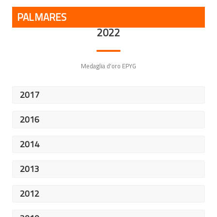
PALMARES
2022
Medaglia d'oro EPYG
2017
10° posto - Campionati del Mondo U23 Toronto (Canada)
2016
4° posto Campionati Europei U22 (Lignano Sabbiadoro, ITA)
2014
3° posto Campionati Europei U22 (Saragozza, SPA)
2013
8° posto Campionati del Mondo U23 (Adana, TUR)
2012
5° posto Campionati Europei U22 (Stoke Mandeville, GB)