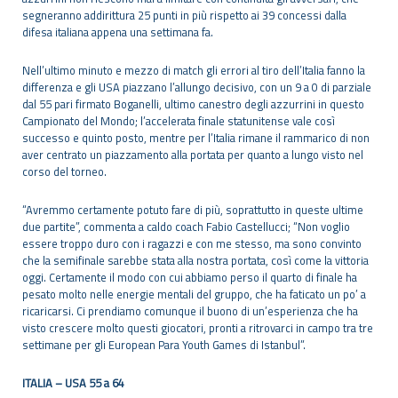
segneranno addirittura 25 punti in più rispetto ai 39 concessi dalla
difesa italiana appena una settimana fa.
Nell’ultimo minuto e mezzo di match gli errori al tiro dell’Italia fanno la
differenza e gli USA piazzano l’allungo decisivo, con un 9 a 0 di parziale
dal 55 pari firmato Boganelli, ultimo canestro degli azzurrini in questo
Campionato del Mondo; l’accelerata finale statunitense vale così
successo e quinto posto, mentre per l’Italia rimane il rammarico di non
aver centrato un piazzamento alla portata per quanto a lungo visto nel
corso del torneo.
“Avremmo certamente potuto fare di più, soprattutto in queste ultime
due partite”, commenta a caldo coach Fabio Castellucci; “Non voglio
essere troppo duro con i ragazzi e con me stesso, ma sono convinto
che la semifinale sarebbe stata alla nostra portata, così come la vittoria
oggi. Certamente il modo con cui abbiamo perso il quarto di finale ha
pesato molto nelle energie mentali del gruppo, che ha faticato un po’ a
ricaricarsi. Ci prendiamo comunque il buono di un’esperienza che ha
visto crescere molto questi giocatori, pronti a ritrovarci in campo tra tre
settimane per gli European Para Youth Games di Istanbul”.
ITALIA – USA 55 a 64