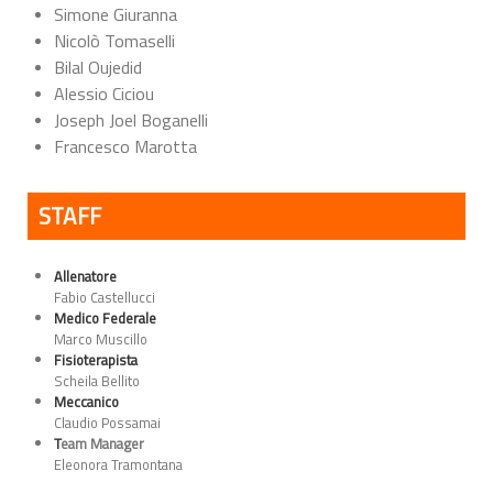
Simone Giuranna
Nicolò Tomaselli
Bilal Oujedid
Alessio Ciciou
Joseph Joel Boganelli
Francesco Marotta
STAFF
Allenatore
Fabio Castellucci
Medico Federale
Marco Muscillo
Fisioterapista
Scheila Bellito
Meccanico
Claudio Possamai
T
eam Manager
Eleonora Tramontana