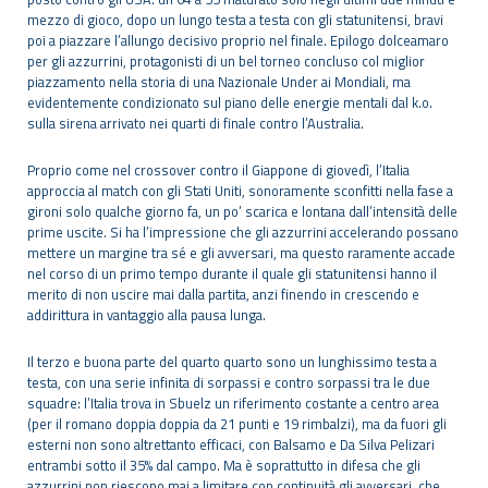
mezzo di gioco, dopo un lungo testa a testa con gli statunitensi, bravi
poi a piazzare l’allungo decisivo proprio nel finale. Epilogo dolceamaro
per gli azzurrini, protagonisti di un bel torneo concluso col miglior
piazzamento nella storia di una Nazionale Under ai Mondiali, ma
evidentemente condizionato sul piano delle energie mentali dal k.o.
sulla sirena arrivato nei quarti di finale contro l’Australia.
Proprio come nel crossover contro il Giappone di giovedì, l’Italia
approccia al match con gli Stati Uniti, sonoramente sconfitti nella fase a
gironi solo qualche giorno fa, un po’ scarica e lontana dall’intensità delle
prime uscite. Si ha l’impressione che gli azzurrini accelerando possano
mettere un margine tra sé e gli avversari, ma questo raramente accade
nel corso di un primo tempo durante il quale gli statunitensi hanno il
merito di non uscire mai dalla partita, anzi finendo in crescendo e
addirittura in vantaggio alla pausa lunga.
Il terzo e buona parte del quarto quarto sono un lunghissimo testa a
testa, con una serie infinita di sorpassi e contro sorpassi tra le due
squadre: l’Italia trova in Sbuelz un riferimento costante a centro area
(per il romano doppia doppia da 21 punti e 19 rimbalzi), ma da fuori gli
esterni non sono altrettanto efficaci, con Balsamo e Da Silva Pelizari
entrambi sotto il 35% dal campo. Ma è soprattutto in difesa che gli
azzurrini non riescono mai a limitare con continuità gli avversari, che