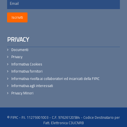
PRIVACY
Documenti
Privacy
Informativa Cookies
Informativa fornitori
Informativa rivolta ai collaboratori ed incaricati della FIPIC
Informativa agli interessati
Privacy Minori
© FIPIC - P.I. 11279301003 - C.F. 97626120584 - Codice Destinatario per
Fatt. Elettronica C3UCNRB