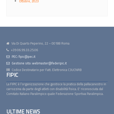
Ottobre, 2023
Via Di Quarto Peperino, 22 – 00188 Roma
+39 06.99.33.25.06
PEC: fipic@pec.it
Gestione sito: webmaster@federipic.it
Codice Destinatario per Fatt. Elettronica
C3UCNRB
FIPIC
La FIPIC è l’organizzazione che gestisce la pratica della pallacanestro in
carrozzina da parte degli atleti con disabilità fisica. E' riconosciuta dal
Comitato Italiano Paralimpico quale Federazione Sportiva Paralimpica.
ULTIME NEWS