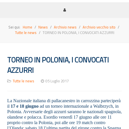
Sei qui:
Home
News
Archivio news
Archivio vecchio sito
Tutte le news
TORNEO IN POLONIA, I CONVOCATI AZZURRI
TORNEO IN POLONIA, I CONVOCATI
AZZURRI
Tutte le news
05 Luglio 2017
La Nazionale italiana di pallacanestro in carrozzina parteciperà
il
17 e 18 giugno
ad un torneo internazionale a Walbrzych, in
Polonia. Avversarie degli azzurri saranno le nazionali spagnola,
olandese e polacca. Esordio venerdì 17 giugno alle ore 11
proprio contro la Polonia, poi alle ore 19 match contro
l’Olanda; sabato 18 l’ultima partita del girone contro la Spagna