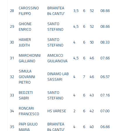
CAROSSINO
BRIANTEA
28
3,5
6
52
08.66
FILIPPO
84 CANTU'
GHIONE
SANTO
29
4,5
6
52
08.66
ENRICO
STEFANO
HAMER
SANTO
30
4
6
50
08.33
JUDITH
STEFANO
MARCHIONNI
AMICACCI
31
4,5
6
46
07.66
GALLIANO
GIULIANOVA
SIMULA
DINAMO LAB
32
GIOVANNI
4
7
46
06.57
SASSARI
PIETRO
BEDZETI
SANTO
33
4
6
43
07.16
SABRI
STEFANO
RONCARI
34
HS VARESE
2
6
42
07.00
FRANCESCO
PAPI GIULIO
BRIANTEA
35
4
6
40
06.66
MARIA
84 CANTU'