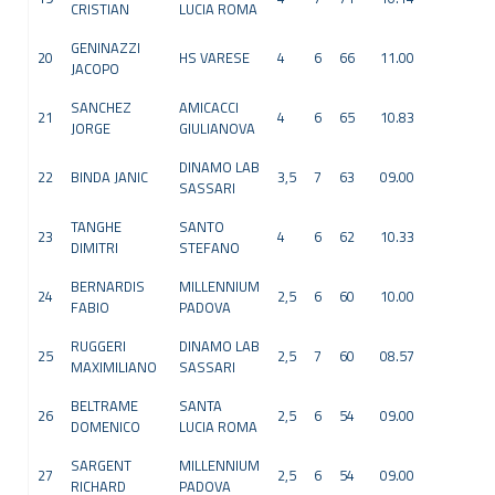
CRISTIAN
LUCIA ROMA
GENINAZZI
20
HS VARESE
4
6
66
11.00
JACOPO
SANCHEZ
AMICACCI
21
4
6
65
10.83
JORGE
GIULIANOVA
DINAMO LAB
22
BINDA JANIC
3,5
7
63
09.00
SASSARI
TANGHE
SANTO
23
4
6
62
10.33
DIMITRI
STEFANO
BERNARDIS
MILLENNIUM
24
2,5
6
60
10.00
FABIO
PADOVA
RUGGERI
DINAMO LAB
25
2,5
7
60
08.57
MAXIMILIANO
SASSARI
BELTRAME
SANTA
26
2,5
6
54
09.00
DOMENICO
LUCIA ROMA
SARGENT
MILLENNIUM
27
2,5
6
54
09.00
RICHARD
PADOVA