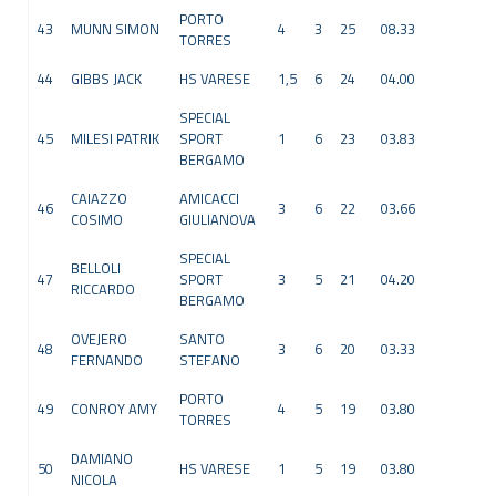
PORTO
43
MUNN SIMON
4
3
25
08.33
TORRES
44
GIBBS JACK
HS VARESE
1,5
6
24
04.00
SPECIAL
45
MILESI PATRIK
SPORT
1
6
23
03.83
BERGAMO
CAIAZZO
AMICACCI
46
3
6
22
03.66
COSIMO
GIULIANOVA
SPECIAL
BELLOLI
47
SPORT
3
5
21
04.20
RICCARDO
BERGAMO
OVEJERO
SANTO
48
3
6
20
03.33
FERNANDO
STEFANO
PORTO
49
CONROY AMY
4
5
19
03.80
TORRES
DAMIANO
50
HS VARESE
1
5
19
03.80
NICOLA