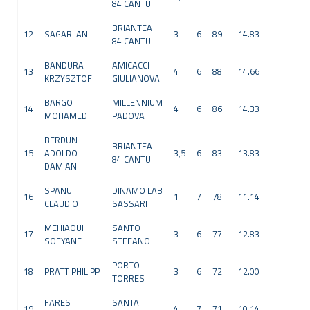
84 CANTU'
BRIANTEA
12
SAGAR IAN
3
6
89
14.83
84 CANTU'
BANDURA
AMICACCI
13
4
6
88
14.66
KRZYSZTOF
GIULIANOVA
BARGO
MILLENNIUM
14
4
6
86
14.33
MOHAMED
PADOVA
BERDUN
BRIANTEA
15
ADOLDO
3,5
6
83
13.83
84 CANTU'
DAMIAN
SPANU
DINAMO LAB
16
1
7
78
11.14
CLAUDIO
SASSARI
MEHIAOUI
SANTO
17
3
6
77
12.83
SOFYANE
STEFANO
PORTO
18
PRATT PHILIPP
3
6
72
12.00
TORRES
FARES
SANTA
19
4
7
71
10.14