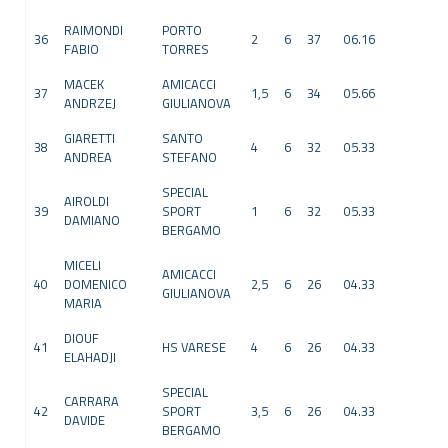
RAIMONDI
PORTO
36
2
6
37
06.16
FABIO
TORRES
MACEK
AMICACCI
37
1,5
6
34
05.66
ANDRZEJ
GIULIANOVA
GIARETTI
SANTO
38
4
6
32
05.33
ANDREA
STEFANO
SPECIAL
AIROLDI
39
SPORT
1
6
32
05.33
DAMIANO
BERGAMO
MICELI
AMICACCI
40
DOMENICO
2,5
6
26
04.33
GIULIANOVA
MARIA
DIOUF
41
HS VARESE
4
6
26
04.33
ELAHADJI
SPECIAL
CARRARA
42
SPORT
3,5
6
26
04.33
DAVIDE
BERGAMO