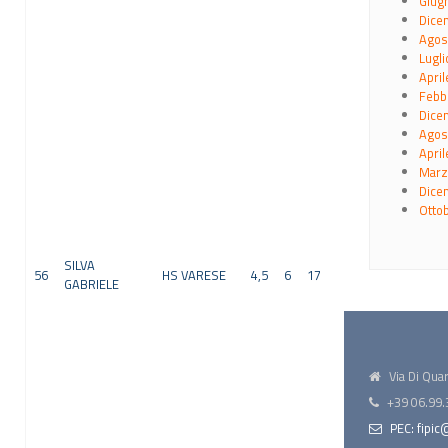
Giug
Dice
Agos
Lugli
April
Febb
Dice
Agos
April
Marz
Dice
Otto
SILVA
56
HS VARESE
4,5
6
17
GABRIELE
Via Di Qua
+39 06.99.
PEC: fipic