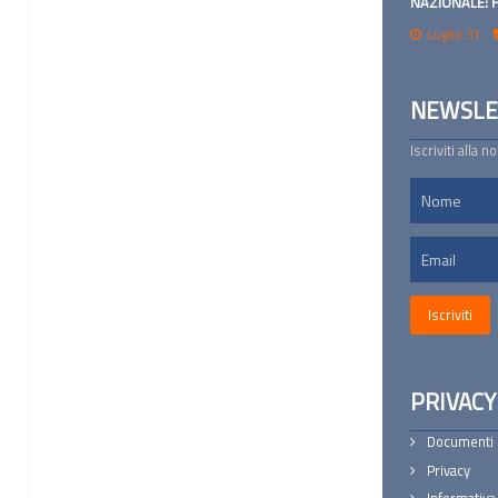
NAZIONALE: 
Luglio 31
NEWSLE
Iscriviti alla 
PRIVACY
Documenti
Privacy