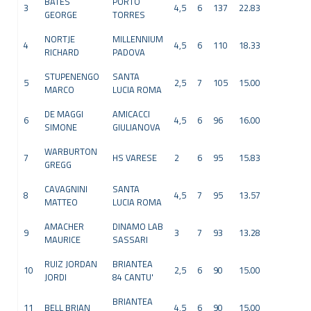
BATES
PORTO
3
4,5
6
137
22.83
GEORGE
TORRES
NORTJE
MILLENNIUM
4
4,5
6
110
18.33
RICHARD
PADOVA
STUPENENGO
SANTA
5
2,5
7
105
15.00
MARCO
LUCIA ROMA
DE MAGGI
AMICACCI
6
4,5
6
96
16.00
SIMONE
GIULIANOVA
WARBURTON
7
HS VARESE
2
6
95
15.83
GREGG
CAVAGNINI
SANTA
8
4,5
7
95
13.57
MATTEO
LUCIA ROMA
AMACHER
DINAMO LAB
9
3
7
93
13.28
MAURICE
SASSARI
RUIZ JORDAN
BRIANTEA
10
2,5
6
90
15.00
JORDI
84 CANTU'
BRIANTEA
11
BELL BRIAN
4,5
6
90
15.00