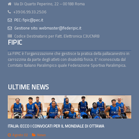
Via Di Quarto Peperino, 22 – 00188 Roma
+39 06.99.33.25.06
PEC: fipic@pec.it
Gestione sito: webmaster@federipic.it
Codice Destinatario per Fatt. Elettronica
C3UCNRB
FIPIC
La FIPIC è l’organizzazione che gestisce la pratica della pallacanestro in
carrozzina da parte degli atleti con disabilità fisica. E' riconosciuta dal
Comitato Italiano Paralimpico quale Federazione Sportiva Paralimpica.
ULTIME NEWS
ITALIA: ECCO I CONVOCATI PER IL MONDIALE DI OTTAWA
Agosto 02
News