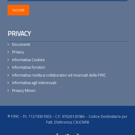
PRIVACY
Documenti
Privacy
Informativa Cookies
Informativa fornitori
Informativa rivolta ai collaboratori ed incaricati della FIPIC
Informativa agli interessati
Privacy Minori
© FIPIC - P.I. 11279301003 - C.F. 97626120584 - Codice Destinatario per
Fatt. Elettronica C3UCNRB