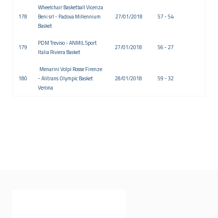
Wheelchair Basketball Vicenza
178
Beni srl - Padova Millennium
27/01/2018
57 - 54
Basket
PDM Treviso - ANMIL Sport
179
27/01/2018
56 - 27
Italia Riviera Basket
Menarini Volpi Rosse Firenze
180
- Alitrans Olympic Basket
28/01/2018
59 - 32
Verona