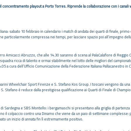
 il concentramento playout a Porto Torres. Riprende la collaborazione con i canali 
taliana: sabato 10 febbraio in calendario i match di andata dei quarti di finale, primo
ne particolarmente compressa nei tempi, per lasciare spazio poi all’impegno della
ferro Amicacci Abruzzo, che alle 14.30 saranno di scena al PalaCalafiore di Reggio C
 squadra ricca di talento e ormai stabilmente nel lotto delle migliori del campionato.
4.05 a cura dell’Ufficio Comunicazione della Federazione Italiana Pallacanestro in C
narini Wheelchair Sport Firenze e S. Stefano Kos Group. I toscani vengono da una st
. Stefano è reduce dalla prestigiosa qualificazione ai Quarti di Finale di Champio
di Sardegna e SBS Montello: i bergamaschi si presentano alla griglia di partenza d
o il colpaccio contro una Dinamo che viene da un paio di settimane complesse: prim
inato un inizio di annata fin lì estremamente positivo.