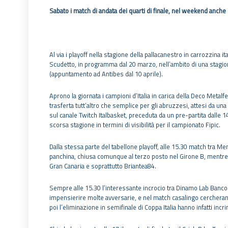
Sabato i match di andata dei quarti di finale, nel weekend anche
Al via i playoff nella stagione della pallacanestro in carrozzina i
Scudetto, in programma dal 20 marzo, nell’ambito di una stagio
(appuntamento ad Antibes dal 10 aprile).
Aprono la giornata i campioni d’Italia in carica della Deco Metal
trasferta tutt’altro che semplice per gli abruzzesi, attesi da una
sul canale Twitch Italbasket, preceduta da un pre-partita dalle 1
scorsa stagione in termini di visibilità per il campionato Fipic.
Dalla stessa parte del tabellone playoff, alle 15.30 match tra Me
panchina, chiusa comunque al terzo posto nel Girone B, mentre S
Gran Canaria e soprattutto Briantea84.
Sempre alle 15.30 l’interessante incrocio tra Dinamo Lab Banco 
impensierire molte avversarie, e nel match casalingo cercherann
poi l’eliminazione in semifinale di Coppa Italia hanno infatti incr