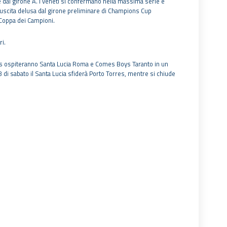
nte dal girone A. I veneti si confermano nella massima serie e
è uscita delusa dal girone preliminare di Champions Cup
 Coppa dei Campioni.
ri.
rres ospiteranno Santa Lucia Roma e Comes Boys Taranto in un
18 di sabato il Santa Lucia sfiderà Porto Torres, mentre si chiude