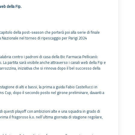
web della Fip.
 capitolo della post-season che porterà poi alla serie di finale
 Nazionale nel torneo di ripescaggio per Parigi 2024
alabria contro i padroni di casa della Bic Farmacia Pellicanò:
 La partita sarà visibile anche attraverso i canali web della Fip e
arrozzina, iniziativa che si rinnova dopo il bel successo della
agione di alti e bassi, la prima a guida Fabio Castellucci in
ns Cup, dopo il secondo posto nel girone preliminare, davanti a
i questi playoff con ambizioni alte e una squadra in grado di
a il fragoroso k.o. nell’ultima giornata di stagione regolare,