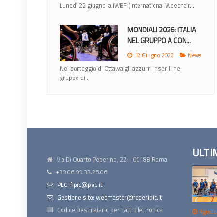
Al termine del ritiro che si è svolto presso il Centro
di...
NAZIONALE: FABIO
CASTELLUCCI NUOVO...
31 Luglio 2026
News
La Federazione Italiana Pallacanestro in Carrozzina,
in...
ULTI
Via Di Quarto Peperino, 22 – 00188 Roma
+39 06.99.33.25.06
PEC: fipic@pec.it
Gestione sito: webmaster@federipic.it
Codice Destinatario per Fatt. Elettronica
Agosto