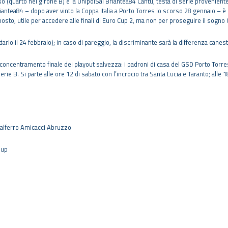
eviso (quarto nel girone B) e la UnipolSai Briantea84 Cantù, testa di serie provenie
riantea84 – dopo aver vinto la Coppa Italia a Porto Torres lo scorso 28 gennaio – 
osto, utile per accedere alle finali di Euro Cup 2, ma non per proseguire il sogno
dario il 24 febbraio); in caso di pareggio, la discriminante sarà la differenza canest
l concentramento finale dei playout salvezza: i padroni di casa del GSD Porto To
ie B. Si parte alle ore 12 di sabato con l’incrocio tra Santa Lucia e Taranto; alle 
talferro Amicacci Abruzzo
oup