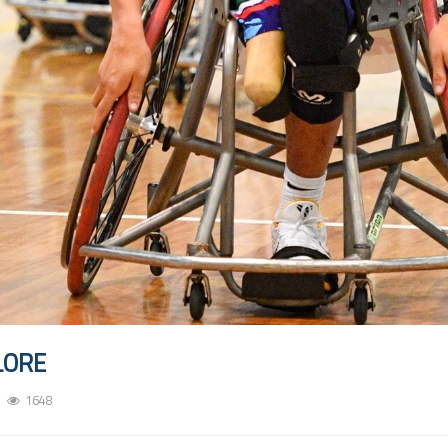
LORE
1648