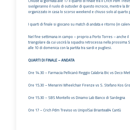
Chiude la giornata alle 17 il quarto di finale tra il Crich Pdm Tr
svolgeranno il ruolo di outsider di questo incrocio, mentre la B
organizzato in casa lo scorso weekend e chiuso solo al quarto p
I quarti di finale si giocano su match di andata e ritorno (in calen
Nel fine settimana in campo – proprio a Porto Torres – anche i
triangolare da cui uscirà la squadra retrocessa nella prossima Ser
alle 10 di domenica con la partita tra sardi e pugliesi.
QUARTI DI FINALE – ANDATA
Ore 14.30 – Farmacia Pellicanò Reggio Calabria Bic vs Deco Me
Ore 15.30 – Menarini Wheelchair Firenze vs S. Stefano Kos Gr
Ore 15.30 – SBS Montello vs Dinamo Lab Banco di Sardegna
Ore 17 – Crich Pdm Treviso vs UnipolSai Briantea84 Cantù