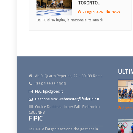
TORONTO...
7 Luglio 2026
News
Dal 10 al 14 luglio, la Nazionale italiana di...
ULTI
Via Di Quarto Peperino, 22 – 00188 Roma
+39 06.99.33.25.06
PEC: fipic@pec.it
Gestione sito: webmaster@federipic.it
Codice Destinatario per Fatt. Elettronica
Agosto
C3UCNRB
FIPIC
La FIPIC è l’organizzazione che gestisce la