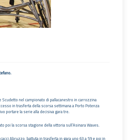
tefano.
le Scudetto nel campionato di pallacanestro in carrozzina
successo in trasferta della scorsa settimana a Porto Potenza
vo portare la serie alla decisiva gara tre.
to poi la scorsa stagione della vittoria sull’Asinara Waves.
cacci Abruzzo, battuta in trasferta in gara uno 63 a 59 e poi in