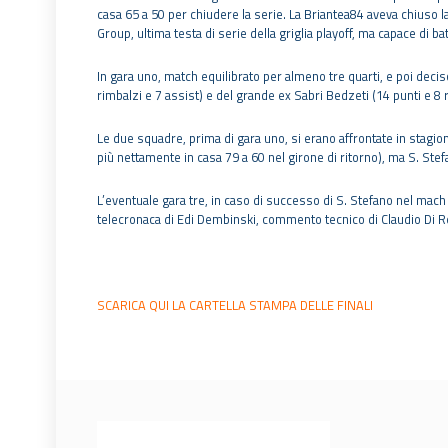
casa 65 a 50 per chiudere la serie. La Briantea84 aveva chiuso 
Group, ultima testa di serie della griglia playoff, ma capace di ba
In gara uno, match equilibrato per almeno tre quarti, e poi decis
rimbalzi e 7 assist) e del grande ex Sabri Bedzeti (14 punti e 8 r
Le due squadre, prima di gara uno, si erano affrontate in stagion
più nettamente in casa 79 a 60 nel girone di ritorno), ma S. Stef
L’eventuale gara tre, in caso di successo di S. Stefano nel mac
telecronaca di Edi Dembinski, commento tecnico di Claudio Di 
SCARICA QUI LA CARTELLA STAMPA DELLE FINALI