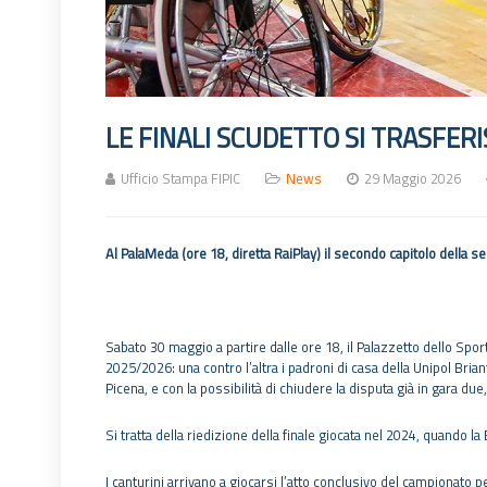
LE FINALI SCUDETTO SI TRASFER
Ufficio Stampa FIPIC
News
29 Maggio 2026
Al PalaMeda (ore 18, diretta RaiPlay) il secondo capitolo della s
Sabato 30 maggio a partire dalle ore 18, il Palazzetto dello Sp
2025/2026: una contro l’altra i padroni di casa della Unipol Bria
Picena, e con la possibilità di chiudere la disputa già in gara due
Si tratta della riedizione della finale giocata nel 2024, quando 
I canturini arrivano a giocarsi l’atto conclusivo del campionato p