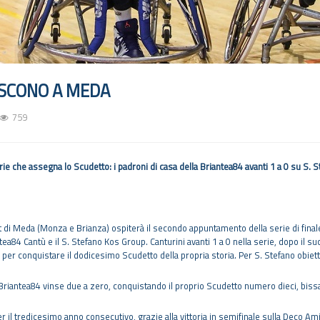
ISCONO A MEDA
759
erie che assegna lo Scudetto: i padroni di casa della Briantea84 avanti 1 a 0 su S. S
ort di Meda (Monza e Brianza) ospiterà il secondo appuntamento della serie di fina
ntea84 Cantù e il S. Stefano Kos Group. Canturini avanti 1 a 0 nella serie, dopo il 
, per conquistare il dodicesimo Scudetto della propria storia. Per S. Stefano obietti
la Briantea84 vinse due a zero, conquistando il proprio Scudetto numero dieci, bissa
er il tredicesimo anno consecutivo, grazie alla vittoria in semifinale sulla Deco Ami