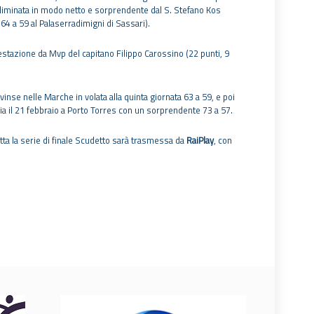
eliminata in modo netto e sorprendente dal S. Stefano Kos
 64 a 59 al Palaserradimigni di Sassari).
restazione da Mvp del capitano Filippo Carossino (22 punti, 9
inse nelle Marche in volata alla quinta giornata 63 a 59, e poi
lia il 21 febbraio a Porto Torres con un sorprendente 73 a 57.
ta la serie di finale Scudetto sarà trasmessa da
RaiPlay
, con