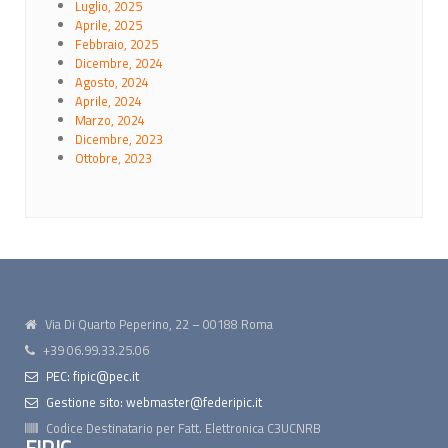
Luglio, 2025
Aprile, 2025
Febbraio, 2025
Dicembre, 2024
Agosto, 2024
Aprile, 2024
Marzo, 2024
Dicembre, 2023
Ottobre, 2023
Via Di Quarto Peperino, 22 – 00188 Roma
+39 06.99.33.25.06
PEC: fipic@pec.it
Gestione sito: webmaster@federipic.it
Codice Destinatario per Fatt. Elettronica
C3UCNRB
FIPIC