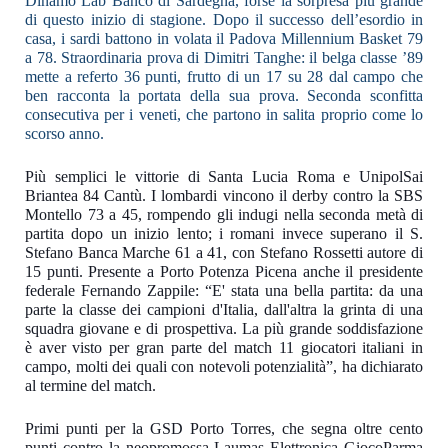
Dinamo Lab Banco di Sardegna, forse la sorpresa più grande
di questo inizio di stagione. Dopo il successo dell’esordio in
casa, i sardi battono in volata il Padova Millennium Basket 79
a 78. Straordinaria prova di Dimitri Tanghe: il belga classe ’89
mette a referto 36 punti, frutto di un 17 su 28 dal campo che
ben racconta la portata della sua prova. Seconda sconfitta
consecutiva per i veneti, che partono in salita proprio come lo
scorso anno.
Più semplici le vittorie di Santa Lucia Roma e UnipolSai
Briantea 84 Cantù. I lombardi vincono il derby contro la SBS
Montello 73 a 45, rompendo gli indugi nella seconda metà di
partita dopo un inizio lento; i romani invece superano il S.
Stefano Banca Marche 61 a 41, con Stefano Rossetti autore di
15 punti. Presente a Porto Potenza Picena anche il presidente
federale Fernando Zappile: “E' stata una bella partita: da una
parte la classe dei campioni d'Italia, dall'altra la grinta di una
squadra giovane e di prospettiva. La più grande soddisfazione
è aver visto per gran parte del match 11 giocatori italiani in
campo, molti dei quali con notevoli potenzialità”, ha dichiarato
al termine del match.
Primi punti per la GSD Porto Torres, che segna oltre cento
punti contro la neopromossa Laumas Elettronica GiocoParma