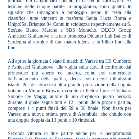
giornata del campionato italiano di basket in carrozzina. Al
termine delle cinque partite in programma, sono quattro le
squadre che rimangono a punteggio pieno in testa alla
classifica, tutte vincenti in trasferta: Santa Lucia Roma e
UnipolSai Briantea 84 Cantù in scioltezza rispettivamente su S.
Stefano Banca Marche e SBS Montello, DECO Group
Amicacci Giulianova e la neo promossa Dinamo Lab Banco di
Sardegna al termine di due match intensi e in bilico fino alla
fine.
Ad aprire la giornata è stato il match di Varese tra HS Cimberio
e Amicacci Giulianova: alla vigilia sulla carta il confronto dal
pronostico più aperto ed incerto, come poi confermato
dall’andamento della partita, decisa solo negli ultimissimi
istanti. Per gli abruzzesi altra grande prestazione della coppia
britannica Munn e Brown, ma sotto i riflettori finisce l’italiano
Simone De Maggi, autore di uno strepitoso quarto periodo
durante il quale segna tutti e 12 i punti della propria partita,
compresi i 4 punti finali del 59 a 56 finale. Non basta per
Varese una nuova ottima prova di Arambula, che chiude con
una doppia doppia da 13 punti e 10 rimbalzi.
Seconda vittoria in due partite anche per la neopromossa