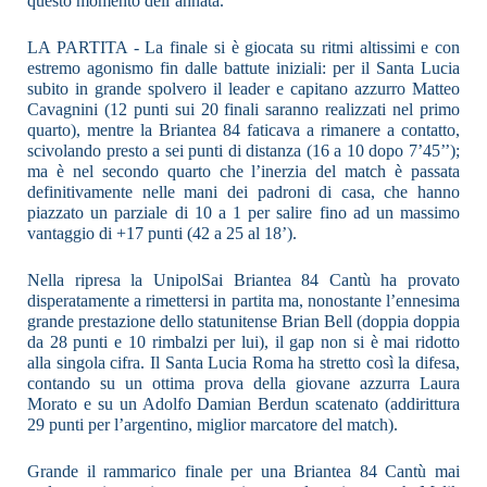
questo momento dell’annata.
LA PARTITA - La finale si è giocata su ritmi altissimi e con
estremo agonismo fin dalle battute iniziali: per il Santa Lucia
subito in grande spolvero il leader e capitano azzurro Matteo
Cavagnini (12 punti sui 20 finali saranno realizzati nel primo
quarto), mentre la Briantea 84 faticava a rimanere a contatto,
scivolando presto a sei punti di distanza (16 a 10 dopo 7’45’’);
ma è nel secondo quarto che l’inerzia del match è passata
definitivamente nelle mani dei padroni di casa, che hanno
piazzato un parziale di 10 a 1 per salire fino ad un massimo
vantaggio di +17 punti (42 a 25 al 18’).
Nella ripresa la UnipolSai Briantea 84 Cantù ha provato
disperatamente a rimettersi in partita ma, nonostante l’ennesima
grande prestazione dello statunitense Brian Bell (doppia doppia
da 28 punti e 10 rimbalzi per lui), il gap non si è mai ridotto
alla singola cifra. Il Santa Lucia Roma ha stretto così la difesa,
contando su un ottima prova della giovane azzurra Laura
Morato e su un Adolfo Damian Berdun scatenato (addirittura
29 punti per l’argentino, miglior marcatore del match).
Grande il rammarico finale per una Briantea 84 Cantù mai