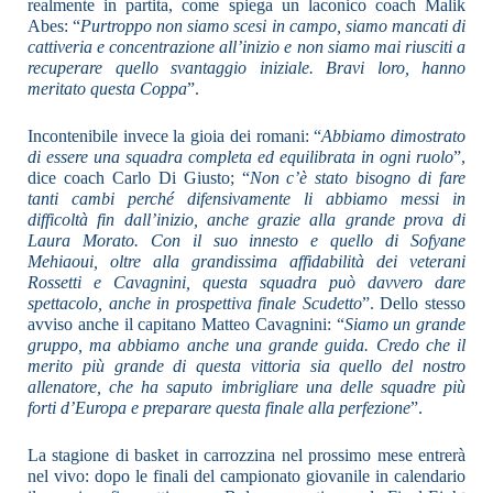
realmente in partita, come spiega un laconico coach Malik
Abes: “
Purtroppo non siamo scesi in campo, siamo mancati di
cattiveria e concentrazione all’inizio e non siamo mai riusciti a
recuperare quello svantaggio iniziale. Bravi loro, hanno
meritato questa Coppa
”.
Incontenibile invece la gioia dei romani: “
Abbiamo dimostrato
di essere una squadra completa ed equilibrata in ogni ruolo
”,
dice coach Carlo Di Giusto; “
Non c’è stato bisogno di fare
tanti cambi perché difensivamente li abbiamo messi in
difficoltà fin dall’inizio, anche grazie alla grande prova di
Laura Morato. Con il suo innesto e quello di Sofyane
Mehiaoui, oltre alla grandissima affidabilità dei veterani
Rossetti e Cavagnini, questa squadra può davvero dare
spettacolo, anche in prospettiva finale Scudetto
”. Dello stesso
avviso anche il capitano Matteo Cavagnini: “
Siamo un grande
gruppo, ma abbiamo anche una grande guida. Credo che il
merito più grande di questa vittoria sia quello del nostro
allenatore, che ha saputo imbrigliare una delle squadre più
forti d’Europa e preparare questa finale alla perfezione
”.
La stagione di basket in carrozzina nel prossimo mese entrerà
nel vivo: dopo le finali del campionato giovanile in calendario