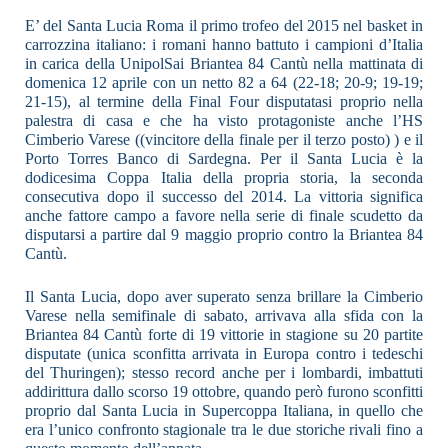
E’ del Santa Lucia Roma il primo trofeo del 2015 nel basket in
carrozzina italiano: i romani hanno battuto i campioni d’Italia
in carica della UnipolSai Briantea 84 Cantù nella mattinata di
domenica 12 aprile con un netto 82 a 64 (22-18; 20-9; 19-19;
21-15), al termine della Final Four disputatasi proprio nella
palestra di casa e che ha visto protagoniste anche l’HS
Cimberio Varese ((vincitore della finale per il terzo posto) ) e il
Porto Torres Banco di Sardegna. Per il Santa Lucia è la
dodicesima Coppa Italia della propria storia, la seconda
consecutiva dopo il successo del 2014. La vittoria significa
anche fattore campo a favore nella serie di finale scudetto da
disputarsi a partire dal 9 maggio proprio contro la Briantea 84
Cantù.
Il Santa Lucia, dopo aver superato senza brillare la Cimberio
Varese nella semifinale di sabato, arrivava alla sfida con la
Briantea 84 Cantù forte di 19 vittorie in stagione su 20 partite
disputate (unica sconfitta arrivata in Europa contro i tedeschi
del Thuringen); stesso record anche per i lombardi, imbattuti
addirittura dallo scorso 19 ottobre, quando però furono sconfitti
proprio dal Santa Lucia in Supercoppa Italiana, in quello che
era l’unico confronto stagionale tra le due storiche rivali fino a