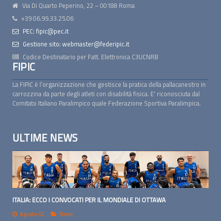
Via Di Quarto Peperino, 22 – 00188 Roma
+39 06.99.33.25.06
PEC: fipic@pec.it
Gestione sito: webmaster@federipic.it
Codice Destinatario per Fatt. Elettronica
C3UCNRB
FIPIC
La FIPIC è l’organizzazione che gestisce la pratica della pallacanestro in
carrozzina da parte degli atleti con disabilità fisica. E' riconosciuta dal
Comitato Italiano Paralimpico quale Federazione Sportiva Paralimpica.
ULTIME NEWS
ITALIA: ECCO I CONVOCATI PER IL MONDIALE DI OTTAWA
Agosto 02
News