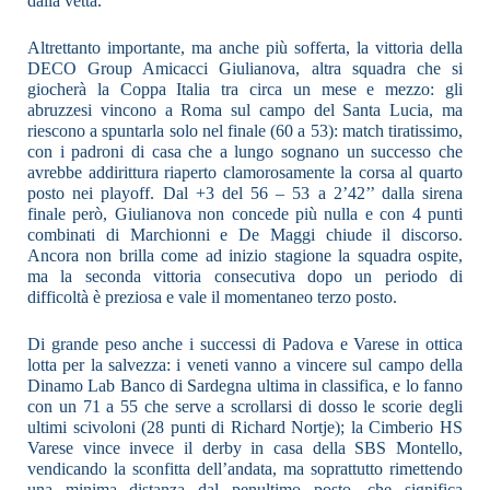
dalla vetta.
Altrettanto importante, ma anche più sofferta, la vittoria della
DECO Group Amicacci Giulianova, altra squadra che si
giocherà la Coppa Italia tra circa un mese e mezzo: gli
abruzzesi vincono a Roma sul campo del Santa Lucia, ma
riescono a spuntarla solo nel finale (60 a 53): match tiratissimo,
con i padroni di casa che a lungo sognano un successo che
avrebbe addirittura riaperto clamorosamente la corsa al quarto
posto nei playoff. Dal +3 del 56 – 53 a 2’42’’ dalla sirena
finale però, Giulianova non concede più nulla e con 4 punti
combinati di Marchionni e De Maggi chiude il discorso.
Ancora non brilla come ad inizio stagione la squadra ospite,
ma la seconda vittoria consecutiva dopo un periodo di
difficoltà è preziosa e vale il momentaneo terzo posto.
Di grande peso anche i successi di Padova e Varese in ottica
lotta per la salvezza: i veneti vanno a vincere sul campo della
Dinamo Lab Banco di Sardegna ultima in classifica, e lo fanno
con un 71 a 55 che serve a scrollarsi di dosso le scorie degli
ultimi scivoloni (28 punti di Richard Nortje); la Cimberio HS
Varese vince invece il derby in casa della SBS Montello,
vendicando la sconfitta dell’andata, ma soprattutto rimettendo
una minima distanza dal penultimo posto, che significa