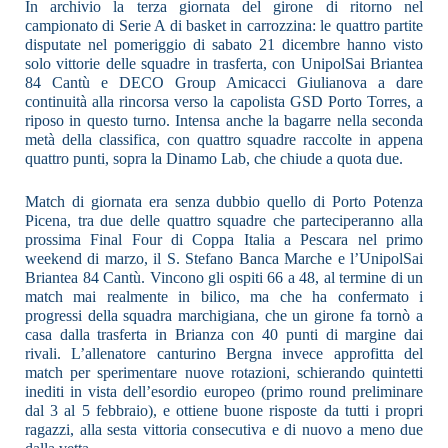
In archivio la terza giornata del girone di ritorno nel
campionato di Serie A di basket in carrozzina: le quattro partite
disputate nel pomeriggio di sabato 21 dicembre hanno visto
solo vittorie delle squadre in trasferta, con UnipolSai Briantea
84 Cantù e DECO Group Amicacci Giulianova a dare
continuità alla rincorsa verso la capolista GSD Porto Torres, a
riposo in questo turno. Intensa anche la bagarre nella seconda
metà della classifica, con quattro squadre raccolte in appena
quattro punti, sopra la Dinamo Lab, che chiude a quota due.
Match di giornata era senza dubbio quello di Porto Potenza
Picena, tra due delle quattro squadre che parteciperanno alla
prossima Final Four di Coppa Italia a Pescara nel primo
weekend di marzo, il S. Stefano Banca Marche e l’UnipolSai
Briantea 84 Cantù. Vincono gli ospiti 66 a 48, al termine di un
match mai realmente in bilico, ma che ha confermato i
progressi della squadra marchigiana, che un girone fa tornò a
casa dalla trasferta in Brianza con 40 punti di margine dai
rivali. L’allenatore canturino Bergna invece approfitta del
match per sperimentare nuove rotazioni, schierando quintetti
inediti in vista dell’esordio europeo (primo round preliminare
dal 3 al 5 febbraio), e ottiene buone risposte da tutti i propri
ragazzi, alla sesta vittoria consecutiva e di nuovo a meno due