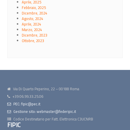
Aprile, 2025
Febbraio, 2025
Dicembre, 2024
Agosto, 2024
Aprile, 2024
Marzo, 2024
Dicembre, 2023
Ottobre, 2023
Via Di Quarto Peperino, 22 – 00188 Roma
+39 06.99.33.25.06
PEC: fipic@pec.it
Gestione sito: webmaster@federipic.it
Codice Destinatario per Fatt. Elettronica
C3UCNRB
FIPIC