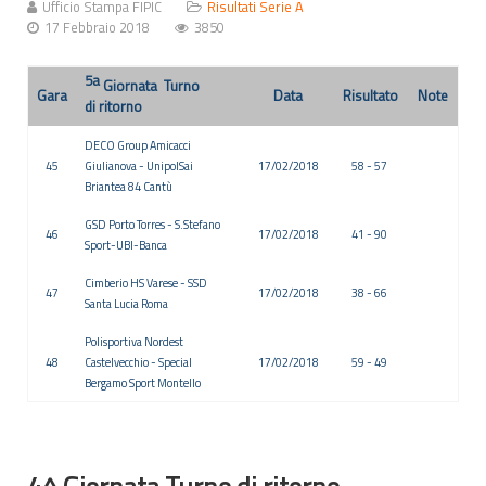
Ufficio Stampa FIPIC
Risultati Serie A
17 Febbraio 2018
3850
5a
Giornata Turno
Gara
Data
Risultato
Note
di ritorno
DECO Group Amicacci
45
Giulianova - UnipolSai
17/02/2018
58 - 57
Briantea 84 Cantù
GSD Porto Torres - S.Stefano
46
17/02/2018
41 - 90
Sport-UBI-Banca
Cimberio HS Varese - SSD
47
17/02/2018
38 - 66
Santa Lucia Roma
Polisportiva Nordest
48
Castelvecchio - Special
17/02/2018
59 - 49
Bergamo Sport Montello