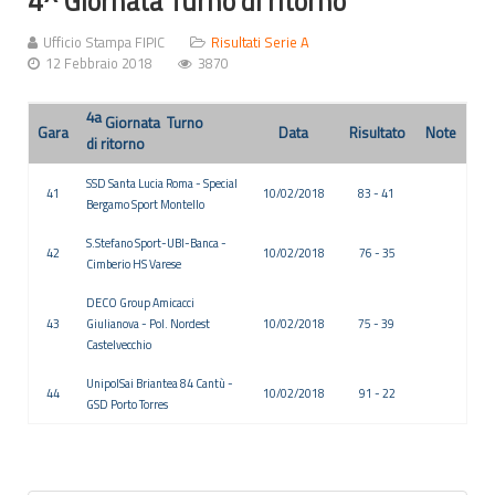
4^ Giornata Turno di ritorno
Ufficio Stampa FIPIC
Risultati Serie A
12 Febbraio 2018
3870
4
a
Giornata Turno
Gara
Data
Risultato
Note
di ritorno
SSD Santa Lucia Roma -
Special
41
10/02/2018
83 - 41
Bergamo Sport Montello
S.Stefano Sport-UBI-Banca
-
42
10/02/2018
76 - 35
Cimberio HS Varese
DECO Group Amicacci
43
Giulianova -
Pol. Nordest
10/02/2018
75 - 39
Castelvecchio
UnipolSai Briantea 84 Cantù -
44
10/02/2018
91 - 22
GSD Porto Torres