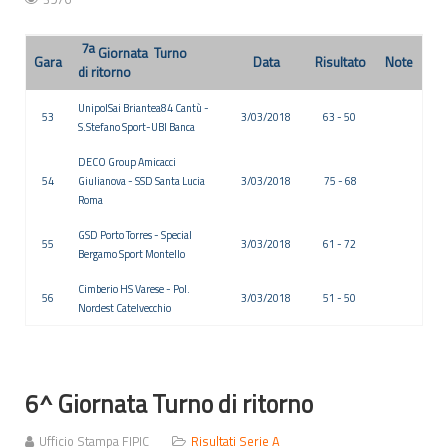
7
a
Giornata Turno
Gara
Data
Risultato
Note
di ritorno
UnipolSai Briantea84 Cantù -
53
3/03/2018
63 - 50
S.Stefano Sport-UBI Banca
DECO Group Amicacci
54
Giulianova - SSD Santa Lucia
3/03/2018
75 - 68
Roma
GSD Porto Torres - Special
55
3/03/2018
61 - 72
Bergamo Sport Montello
Cimberio HS Varese - Pol.
56
3/03/2018
51 - 50
Nordest Catelvecchio
6^ Giornata Turno di ritorno
Ufficio Stampa FIPIC
Risultati Serie A