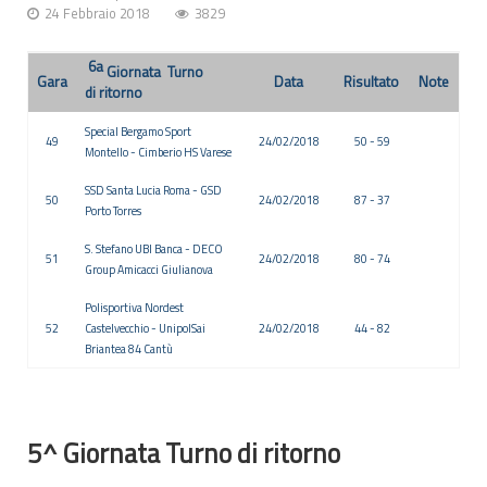
24 Febbraio 2018
3829
6
a
Giornata Turno
Gara
Data
Risultato
Note
di ritorno
Special Bergamo Sport
49
24/02/2018
50 - 59
Montello - Cimberio HS Varese
SSD Santa Lucia Roma -
GSD
50
24/02/2018
87 - 37
Porto Torres
S. Stefano UBI Banca - DECO
51
24/02/2018
80 - 74
Group Amicacci Giulianova
Polisportiva Nordest
52
Castelvecchio - UnipolSai
24/02/2018
44 - 82
Briantea 84 Cantù
5^ Giornata Turno di ritorno