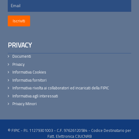
PRIVACY
Documenti
Privacy
Informativa Cookies
Informativa fornitori
Informativa rivolta ai collaboratori ed incaricati della FIPIC
Informativa agli interessati
Privacy Minori
© FIPIC - P.I. 11279301003 - C.F. 97626120584 - Codice Destinatario per
Fatt. Elettronica C3UCNRB