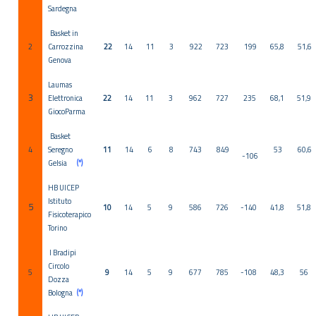
Sardegna
Basket in
2
Carrozzina
22
14
11
3
922
723
199
65,8
51,6
Genova
Laumas
3
Elettronica
22
14
11
3
962
727
235
68,1
51,9
GiocoParma
Basket
4
Seregno
11
14
6
8
743
849
53
60,6
-106
Gelsia
(*)
HB UICEP
Istituto
5
10
14
5
9
586
726
-140
41,8
51,8
Fisicoterapico
Torino
I Bradipi
Circolo
5
9
14
5
9
677
785
-108
48,3
56
Dozza
Bologna
(*)