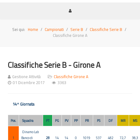
Sei qui:
Home
Campionati
Serie B
Classifiche Serie B
Classifiche Girone A
Classifiche Serie B - Girone A
Gestione Attività
Classifiche Girone A
01 Dicembre 2017
3363
14^ Giornata
Pos.
Squadra
PT
PG
PV
PP
PR
PS
DF
MR
MS
Dinamo Lab
1
Banco di
28
14
14
0
1019
537
482
72,7
38,3