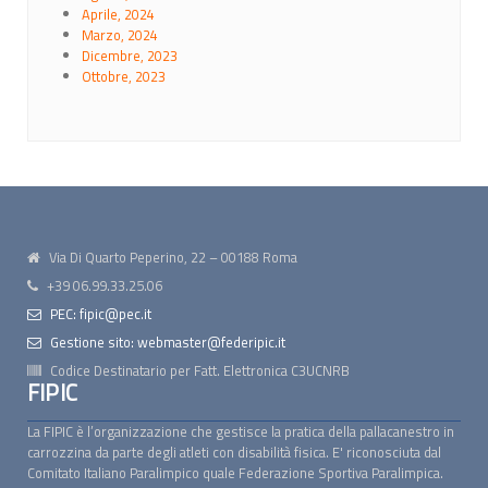
Aprile, 2024
Marzo, 2024
Dicembre, 2023
Ottobre, 2023
Via Di Quarto Peperino, 22 – 00188 Roma
+39 06.99.33.25.06
PEC: fipic@pec.it
Gestione sito: webmaster@federipic.it
Codice Destinatario per Fatt. Elettronica
C3UCNRB
FIPIC
La FIPIC è l’organizzazione che gestisce la pratica della pallacanestro in
carrozzina da parte degli atleti con disabilità fisica. E' riconosciuta dal
Comitato Italiano Paralimpico quale Federazione Sportiva Paralimpica.