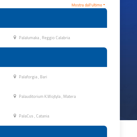
Mostra dall'ultimo
Palalumaka
,
Reggio Calabria
Palaforgia
,
Bari
Palauditorium K.Wojtyla
,
Matera
PalaCus
,
Catania