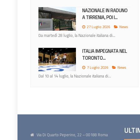
MONDIALI 2026: IL
CALENDARIO DEGLI...
23 Giugno 2026
News
Lunedì 22 giugno la IWBF (International Weechair...
MONDIALI 2026: ITALIA
NEL GRUPPO A CON...
12 Giugno 2026
News
Nel sorteggio di Ottawa gli azzurri inseriti nel
gruppo di...
ULTI
Via Di Quarto Peperino, 22 – 00188 Roma