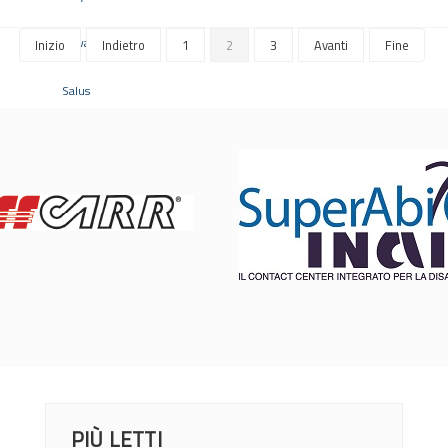
Inizio
Indietro
1
2
3
Avanti
Fine
PIÙ LETTI