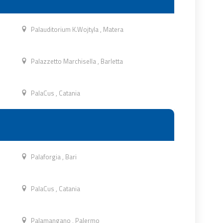
Palauditorium K.Wojtyla
,
Matera
Palazzetto Marchisella
,
Barletta
PalaCus
,
Catania
Palaforgia
,
Bari
PalaCus
,
Catania
Palamangano
,
Palermo