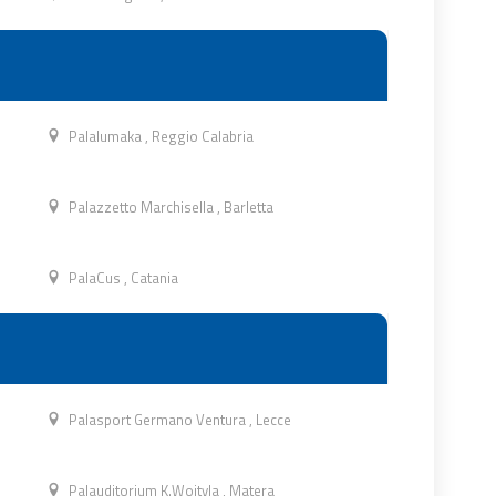
Palalumaka
,
Reggio Calabria
Palazzetto Marchisella
,
Barletta
PalaCus
,
Catania
Palasport Germano Ventura
,
Lecce
Palauditorium K.Wojtyla
,
Matera