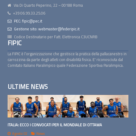
Via Di Quarto Peperino, 22 – 00188 Roma
+39 06.99.33.25.06
PEC: fipic@pec.it
Gestione sito: webmaster@federipic.it
Codice Destinatario per Fatt. Elettronica
C3UCNRB
FIPIC
La FIPIC è l’organizzazione che gestisce la pratica della pallacanestro in
carrozzina da parte degli atleti con disabilità fisica. E' riconosciuta dal
Comitato Italiano Paralimpico quale Federazione Sportiva Paralimpica.
ULTIME NEWS
ITALIA: ECCO I CONVOCATI PER IL MONDIALE DI OTTAWA
Agosto 02
News