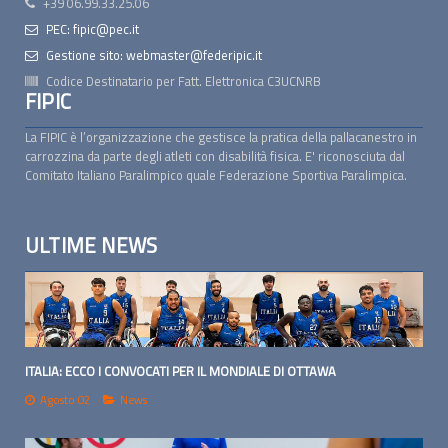
+39 06.99.33.25.06
PEC: fipic@pec.it
Gestione sito: webmaster@federipic.it
Codice Destinatario per Fatt. Elettronica
C3UCNRB
FIPIC
La FIPIC è l’organizzazione che gestisce la pratica della pallacanestro in
carrozzina da parte degli atleti con disabilità fisica. E' riconosciuta dal
Comitato Italiano Paralimpico quale Federazione Sportiva Paralimpica.
ULTIME NEWS
ITALIA: ECCO I CONVOCATI PER IL MONDIALE DI OTTAWA
Agosto 02
News