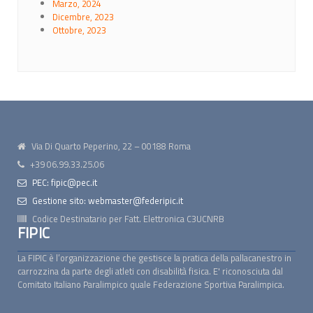
Marzo, 2024
Dicembre, 2023
Ottobre, 2023
Via Di Quarto Peperino, 22 – 00188 Roma
+39 06.99.33.25.06
PEC: fipic@pec.it
Gestione sito: webmaster@federipic.it
Codice Destinatario per Fatt. Elettronica
C3UCNRB
FIPIC
La FIPIC è l’organizzazione che gestisce la pratica della pallacanestro in
carrozzina da parte degli atleti con disabilità fisica. E' riconosciuta dal
Comitato Italiano Paralimpico quale Federazione Sportiva Paralimpica.