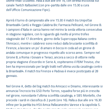
ultime finali Scudetto. Palla a due alle ore 16, con diretta esclusiva sul
canale Twitch Italbasket (con pre-partita dalle ore 15.30 a cura
dell’Ufficio Comunicazione Fipic).
Aprirà il turno di campionato alle ore 15.30 il match tra UnipolSai
Briantea84 Cantù e Reggio Calabria Bic Farmacia Pellicanò, nel Girone B.
I campioni d’Italia in carica hanno nel mirino la sesta vittoria consecutiva
in stagione regolare, con lo sguardo già rivolto al primo trofeo
stagionale del 17 dicembre, giorno della Supercoppa Italiana contro
l’Amicacci, mentre i calabresi sono reduci dalla bruciante sconfitta di
Firenze, a lasciare un po’ di amaro in bocca in coda ad un girone di
andata comunque in progresso rispetto allo scorso anno. Sempre nel
Girone B, a Roma i Giovani e Tenaci, ancora a secco di vittorie nella
propria stagione d’esordio in Serie A, ospiteranno il PDM Treviso, che
ben ha impressionato per larghi tratti nell’ultima uscita casalinga contro
la Briantea84. Il match tra Firenze e Padova è invece posticipato al 28
gennaio.
Nel Girone A, detto del big match tra Amicacci e Dinamo, interessante si
annuncia l’incrocio tra GSD Porto Torres, squadra forse più in crescita
nel girone, nonostante l’ultima sconfitta casalinga, e SBS Montello, che
precede i sardi in classifica di 2 punti (ore 16). Palla a due alle ore 16.30
infine per la partita tra HSV Amca Pallacanestro Varese e la capolista S.