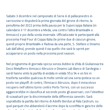
Sabato 3 dicembre nel campionato di Serie A di pallacanestro in
carrozzina si disputerà la prima giornata del girone di ritorno, la
penultima del 2022 prima della pausa per la Supercoppa Italiana (in
calendario il 17 dicembre a Meda, una contro l’altra Briantea84 e
Amicacci) e poi della sosta invernale. Ufficializzate le partecipanti alla
prossima Final Four di Coppa Italia (le prime due di ciascun girone,
quindi proprio Briantea84 e Padova da una parte, S. Stefano e Dinamo
Lab dall’altra), prende quindi il via quello che sarà lo sprint per
accaparrarsi un posto nella prossima post season.
Nel programma di giornata spicca senza dubbio la sfida di Giulianova tra
Deco Metalferro Amicacci Abruzzo e Dinamo Lab Banco di Sardegna: i
sardi hanno vinto la partita di andata in volata 55 a 54 e un bis in
trasferta sarebbe qualcosa di molto simile ad una seria ipoteca su un
posto nei playoff; di contro, l’Amicacci Abruzzo, dopo il miracoloso
recupero nell’ultimo turno contro Porto Torres, con un successo
aggancerebbe in classifica al secondo posto gli avversari, con l’obiettivo
di scavalcarli per la discriminante della differenza canestri. Sarà
soprattutto la partita del ritorno di Adolfo Berdun al Pala Castrum, su
quel parquet che abbandonò il lacrime dopo la sconfitta in gara tre delle