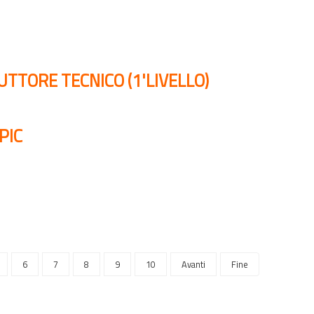
UTTORE TECNICO (1'LIVELLO)
PIC
6
7
8
9
10
Avanti
Fine