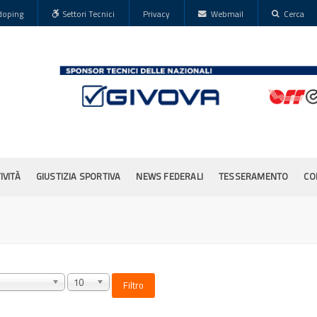
doping
Settori Tecnici
Privacy
Webmail
Cerca
IVITÀ
GIUSTIZIA SPORTIVA
NEWS FEDERALI
TESSERAMENTO
CO
10
Filtro