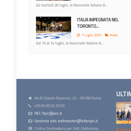
Da martedì 28 luglio, la Nazionale italiana di...
ITALIA IMPEGNATA NEL
TORONTO...
7 Luglio 2026
News
Dal 10 al 14 luglio, la Nazionale italiana di...
ULTI
Via Di Quarto Peperino, 22 – 00188 Roma
+39 06.99.33.25.06
PEC: fipic@pec.it
Gestione sito: webmaster@federipic.it
Codice Destinatario per Fatt. Elettronica
Agosto