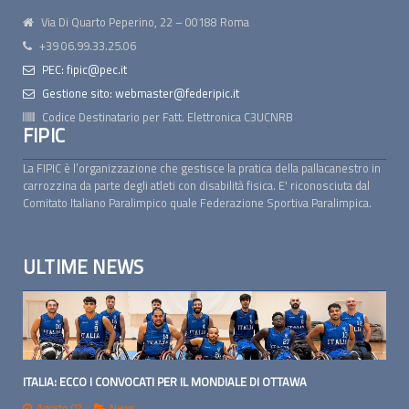
Via Di Quarto Peperino, 22 – 00188 Roma
+39 06.99.33.25.06
PEC: fipic@pec.it
Gestione sito: webmaster@federipic.it
Codice Destinatario per Fatt. Elettronica
C3UCNRB
FIPIC
La FIPIC è l’organizzazione che gestisce la pratica della pallacanestro in
carrozzina da parte degli atleti con disabilità fisica. E' riconosciuta dal
Comitato Italiano Paralimpico quale Federazione Sportiva Paralimpica.
ULTIME NEWS
ITALIA: ECCO I CONVOCATI PER IL MONDIALE DI OTTAWA
Agosto 02
News