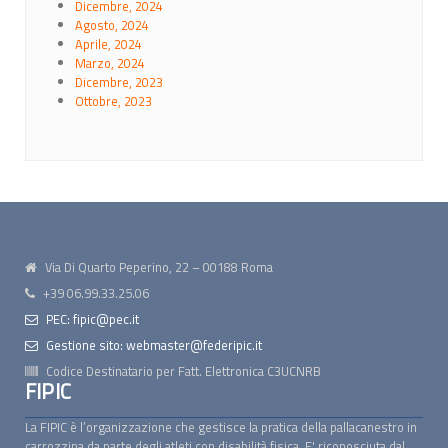
Dicembre, 2024
Agosto, 2024
Aprile, 2024
Marzo, 2024
Dicembre, 2023
Ottobre, 2023
Via Di Quarto Peperino, 22 – 00188 Roma
+39 06.99.33.25.06
PEC: fipic@pec.it
Gestione sito: webmaster@federipic.it
Codice Destinatario per Fatt. Elettronica
C3UCNRB
FIPIC
La FIPIC è l’organizzazione che gestisce la pratica della pallacanestro in
carrozzina da parte degli atleti con disabilità fisica. E' riconosciuta dal